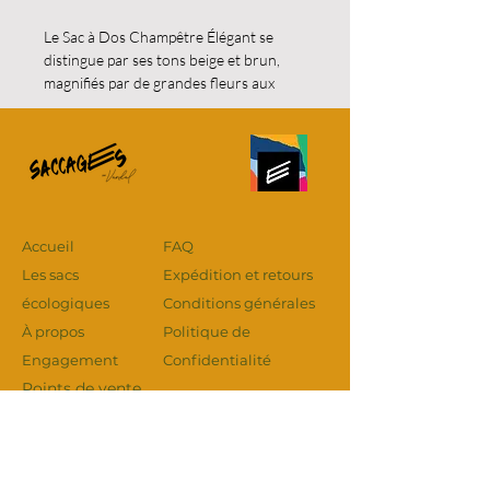
Le Sac à Dos Champêtre Élégant se
distingue par ses tons beige et brun,
magnifiés par de grandes fleurs aux
nuances naturelles qui apportent
charme et douceur. Son agencement est
superbe, passe-partout et unique,
conçu pour s’harmoniser avec tous les
styles, du quotidien chic aux escapades
spontanées.
Comme toujours, ce sac est fabriqué à
Accueil
FAQ
partir de matières recyclées et
Les sacs
Expédition et retours
récupérées de qualité, rendant chaque
écologiques
Conditions générales
pièce véritablement authentique et
À propos
Politique de
respectueuse de l’environnement.
Léger, pratique et stylé, il accompagne
Engagement
Confidentialité
parfaitement les journées actives en
Points de vente
ville ou les sorties relax.
Sacs-sur-mesure
Contact
Dimensions : 30 cm x 29 cm