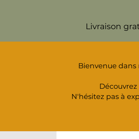
Livraison gra
Bienvenue dans n
Découvrez n
N'hésitez pas à expl