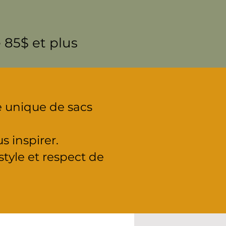
 85$ et plus
e unique de sacs
s inspirer.
 style et respect de