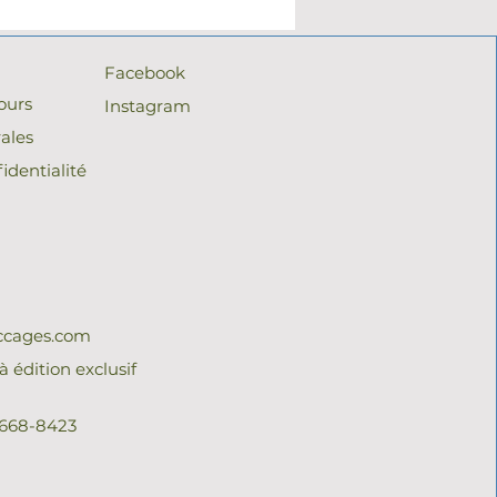
Facebook
ours
Instagram
ales
identialité
ccages.com
 édition exclusif
-668-8423