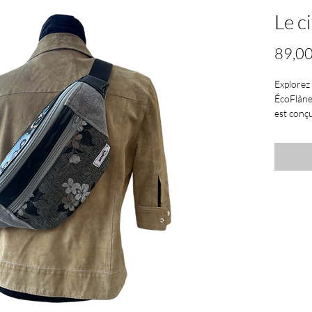
Le c
89,00
Explorez 
ÉcoFlâne
est conç
aventures
se porte 
selon vos
main en f
parfait 
Dimensio
Livraiso
de 85 $ e