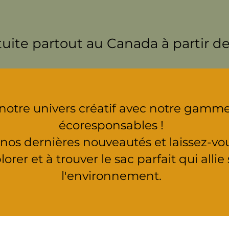
tuite partout au Canada à partir de
otre univers créatif avec notre gamm
écoresponsables !
os dernières nouveautés et laissez-vou
orer et à trouver le sac parfait qui allie
l'environnement.