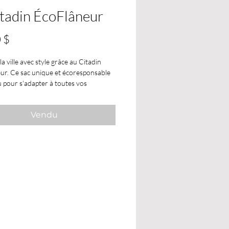
itadin ÉcoFlâneur
Prix
 $
la ville avec style grâce au Citadin
ur. Ce sac unique et écoresponsable
u pour s'adapter à toutes vos
 urbaines. Pratique et polyvalent, il
à la taille, à l’épaule ou en bandoulière,
Vendu
 envies. Son design intemporel et fait
ait un accessoire durable et élégant,
pour les flâneurs modernes.
ns approximatives :
38 cm x 13 cm
n gratuite
sur toutes les commandes
t plus avant taxes.