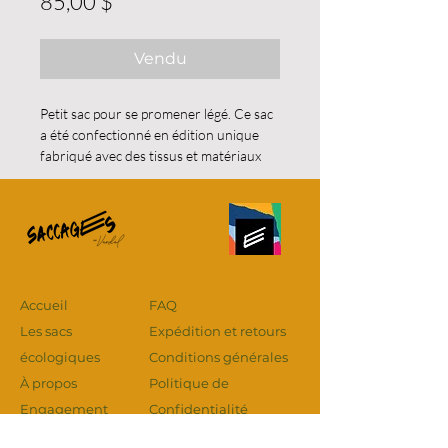
Prix
85,00 $
Vendu
Petit sac pour se promener légé. Ce sac
a été confectionné en édition unique
fabriqué avec des tissus et matériaux
sont récupérés à l'exception des
accessoires.
Dimension approximative : 20 cm x 21
cm
Accueil
FAQ
Les sacs
Expédition et retours
écologiques
Conditions générales
À propos
Politique de
Engagement
Confidentialité
Points de vente