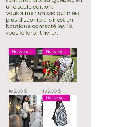
sont produits au Québec, en
une seule édition.
Vous aimez un sac qui n'est
plus disponible, s’il est en
boutique contacté les, ils
vous le feront livrer.
Nouveauté
Nouveauté
Sling
Sling
Prix
Prix
105,00 $
105,00 $
Éden
Feuillage
Sauge
Nouveauté