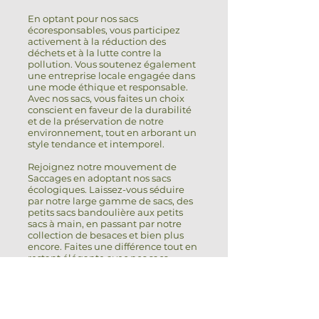
En optant pour nos sacs
écoresponsables, vous participez
activement à la réduction des
déchets et à la lutte contre la
pollution. Vous soutenez également
une entreprise locale engagée dans
une mode éthique et responsable.
Avec nos sacs, vous faites un choix
conscient en faveur de la durabilité
et de la préservation de notre
environnement, tout en arborant un
style tendance et intemporel.
Rejoignez notre mouvement de
Saccages en adoptant nos sacs
écologiques. Laissez-vous séduire
par notre large gamme de sacs, des
petits sacs bandoulière aux petits
sacs à main, en passant par notre
collection de besaces et bien plus
encore. Faites une différence tout en
restant élégante avec nos sacs
écoresponsables, car le respect de
l'environnement ne doit jamais
compromettre votre style.